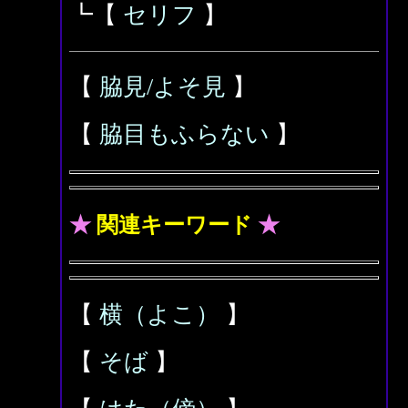
┗【
セリフ
】
【
脇見/よそ見
】
【
脇目もふらない
】
★
関連キーワード
★
【
横（よこ）
】
【
そば
】