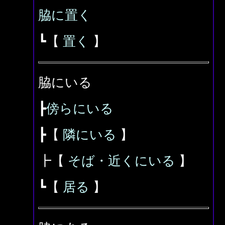
脇に置く
┗【
置く
】
脇にいる
┣
傍らにいる
┣【
隣にいる
】
┣【
そば・近くにいる
】
┗【
居る
】