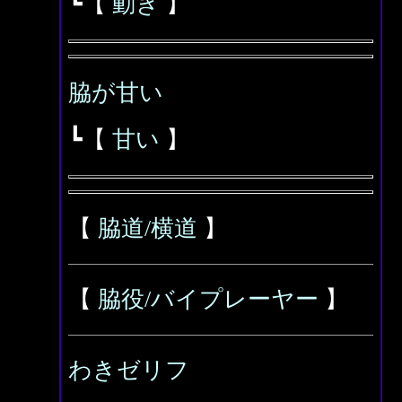
┗【
動き
】
脇が甘い
┗【
甘い
】
【
脇道/横道
】
【
脇役/バイプレーヤー
】
わきゼリフ