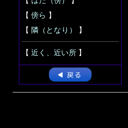
【
はた（傍）
】
【
傍ら
】
【
隣（となり）
】
【
近く、近い所
】