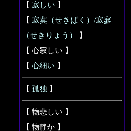
【
寂しい
】
【
寂寞（せきばく）/寂寥
（せきりょう）
】
【 心寂しい 】
【
心細い
】
【
孤独
】
【 物悲しい 】
【 物静か 】