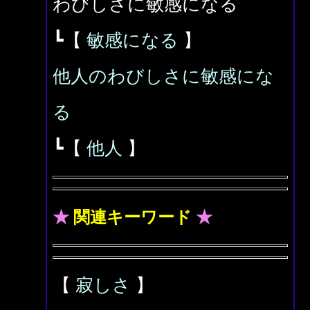
わびしさに敏感になる
┗【
敏感になる
】
他人のわびしさに敏感にな
る
┗【
他人
】
★
関連キーワード
★
【
寂しさ
】