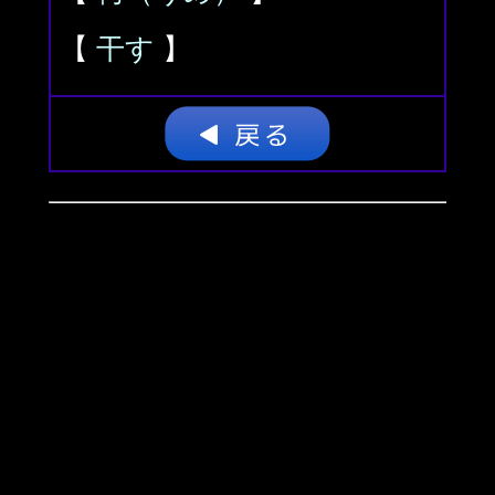
【
干す
】