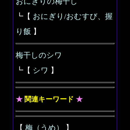
おにぎりの梅干し
┗【
おにぎり/おむすび、握
り飯
】
梅干しのシワ
┗【
シワ
】
★
関連キーワード
★
【
梅（うめ）
】