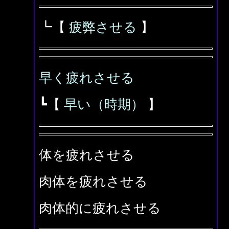
┗【
疲弊させる
】
早く疲れさせる
┗【
早い（時期）
】
体を疲れさせる
肉体を疲れさせる
肉体的に疲れさせる