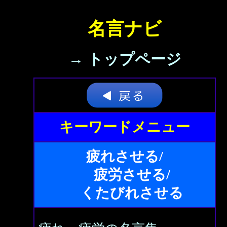
名言ナビ
→ トップページ
キーワードメニュー
疲れさせる/
疲労させる/
くたびれさせる