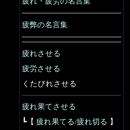
疲れ・疲労の名言集
疲弊の名言集
疲れさせる
疲労させる
くたびれさせる
疲れ果てさせる
┗【
疲れ果てる/疲れ切る
】