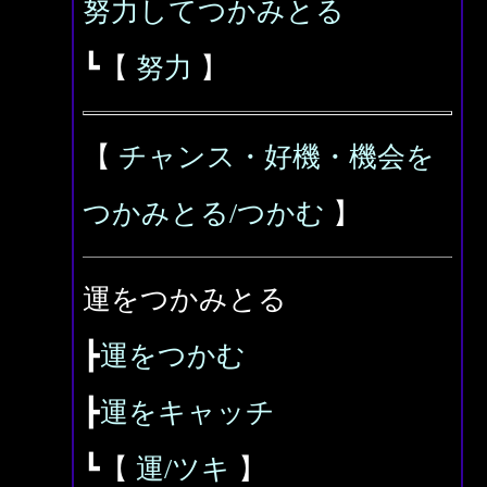
努力してつかみとる
┗【
努力
】
【
チャンス・好機・機会を
つかみとる/つかむ
】
運をつかみとる
┣
運をつかむ
┣
運をキャッチ
┗【
運/ツキ
】