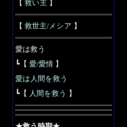
【
救い主
】
【
救世主/メシア
】
愛は救う
┗【
愛/愛情
】
愛は人間を救う
┗【
人間を救う
】
★救う時期★