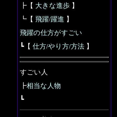
┣【
大きな進歩
】
┗【
飛躍/躍進
】
飛躍の仕方がすごい
┗【
仕方/やり方/方法
】
すごい人
┣
相当な人物
┗