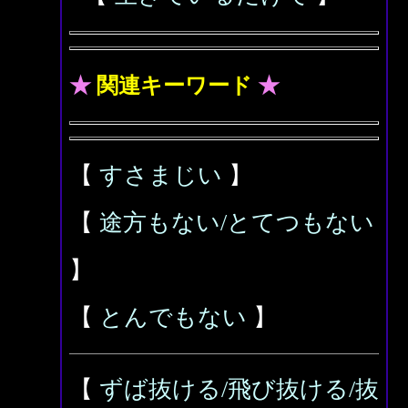
★
関連キーワード
★
【
すさまじい
】
【
途方もない/とてつもない
】
【
とんでもない
】
【
ずば抜ける/飛び抜ける/抜