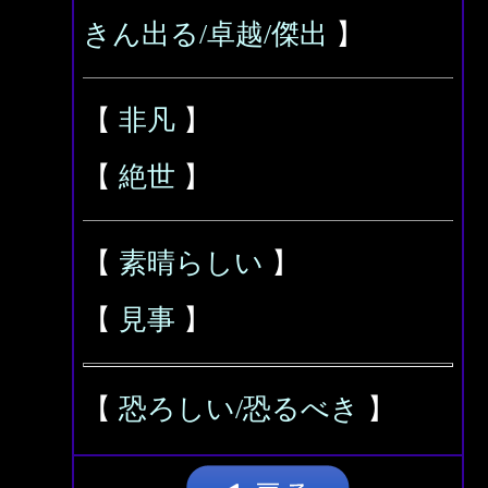
きん出る/卓越/傑出
】
【
非凡
】
【
絶世
】
【
素晴らしい
】
【
見事
】
【
恐ろしい/恐るべき
】