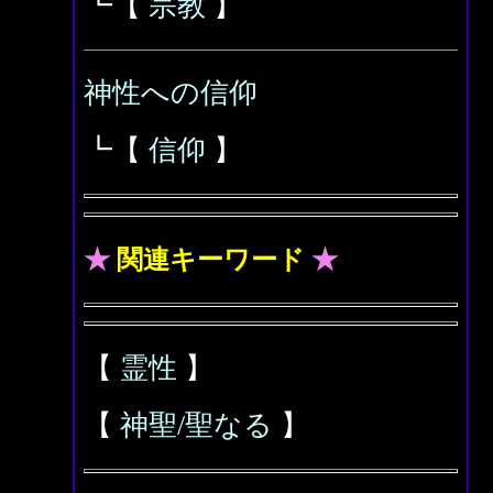
┗【
宗教
】
神性への信仰
┗【
信仰
】
★
関連キーワード
★
【
霊性
】
【
神聖/聖なる
】