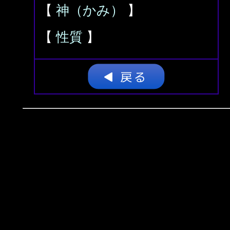
【
神（かみ）
】
【
性質
】