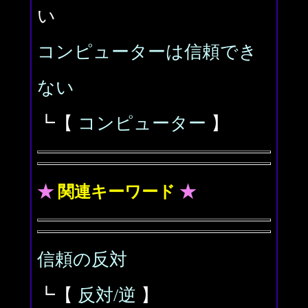
い
コンピューターは信頼でき
ない
┗【
コンピューター
】
★
関連キーワード
★
信頼の反対
┗【
反対/逆
】