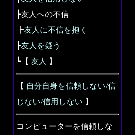
┣友人への不信
┣
友人に不信を抱く
┣
友人を疑う
┗【
友人
】
【
自分自身を信頼しない/信
じない/信用しない
】
コンピューターを信頼しな