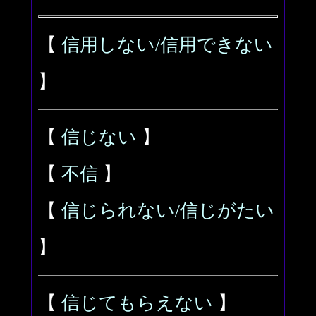
【
信用しない/信用できない
】
【
信じない
】
【
不信
】
【
信じられない/信じがたい
】
【
信じてもらえない
】