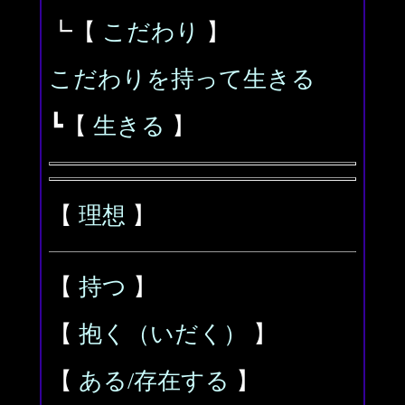
┗【
こだわり
】
こだわりを持って生きる
┗【
生きる
】
【
理想
】
【
持つ
】
【
抱く（いだく）
】
【
ある/存在する
】