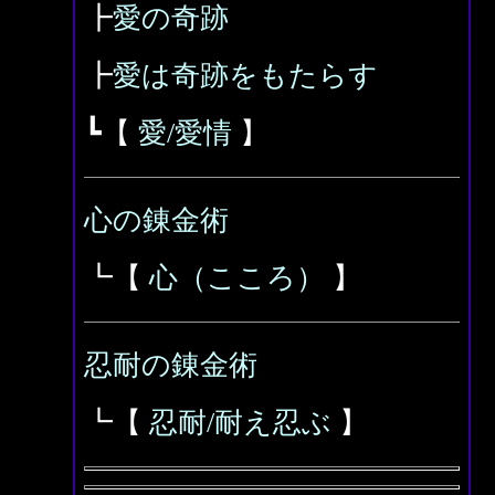
┣
愛の奇跡
┣
愛は奇跡をもたらす
┗【
愛/愛情
】
心の錬金術
┗【
心（こころ）
】
忍耐の錬金術
┗【
忍耐/耐え忍ぶ
】