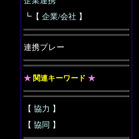
企業連携
┗【
企業/会社
】
連携プレー
★
関連キーワード
★
【
協力
】
【
協同
】