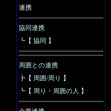
連携
協同連携
┗【
協同
】
周囲との連携
┣【
周囲/周り
】
┗【
周り・周囲の人
】