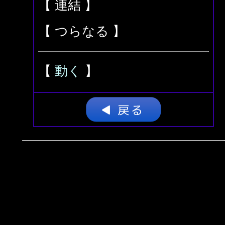
【 連結 】
【 つらなる 】
【
動く
】