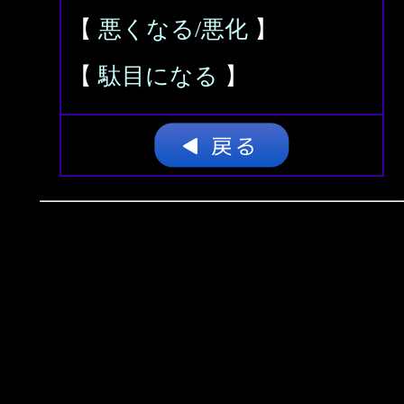
【
悪くなる/悪化
】
【
駄目になる
】