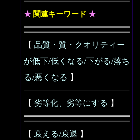
★
関連キーワード
★
【
品質・質・クオリティー
が低下/低くなる/下がる/落ち
る/悪くなる
】
【
劣等化、劣等にする
】
【
衰える/衰退
】