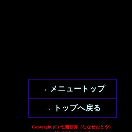
→ メニュートップ
→ トップへ戻る
Copyright (C) 七瀬音弥（ななせおとや）