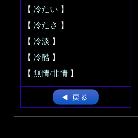
【
冷たい
】
【
冷たさ
】
【
冷淡
】
【
冷酷
】
【
無情/非情
】