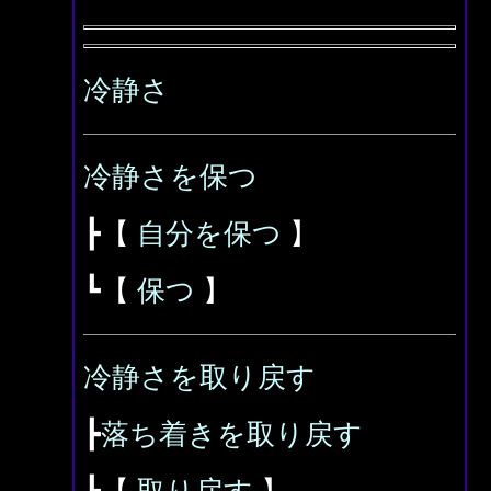
冷静さ
冷静さを保つ
┣【
自分を保つ
】
┗【
保つ
】
冷静さを取り戻す
┣
落ち着きを取り戻す