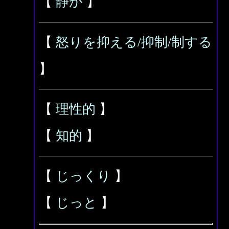
【
静か
】
【
怒りを抑える/抑制/制する
】
【
理性的
】
【
知的
】
【
じっくり
】
【
じっと
】