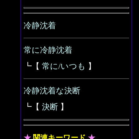
冷静沈着
常に冷静沈着
┗【
常に/いつも
】
冷静沈着な決断
┗【
決断
】
★
関連キーワード
★