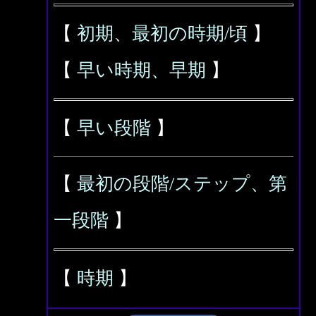
【
初期、最初の時期/頃
】
【
早い時期、早期
】
【
早い段階
】
【
最初の段階/ステップ、第
一段階
】
【
時期
】