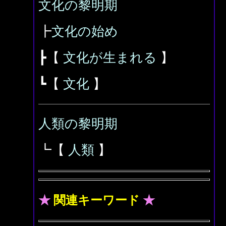
文化の黎明期
┣
文化の始め
┣【
文化が生まれる
】
┗【
文化
】
人類の黎明期
┗【
人類
】
★
関連キーワード
★