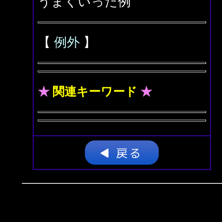
うまくいった例
【
例外
】
★
関連キーワード
★