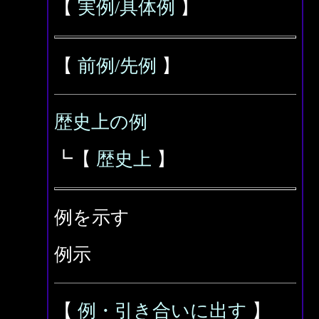
【
実例/具体例
】
【
前例/先例
】
歴史上の例
┗【
歴史上
】
例を示す
例示
【
例・引き合いに出す
】