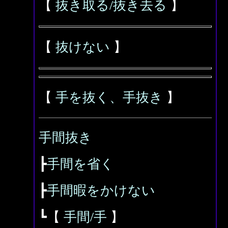
【
抜き取る/抜き去る
】
【
抜けない
】
【
手を抜く、手抜き
】
手間抜き
┣
手間を省く
┣
手間暇をかけない
┗【
手間/手
】