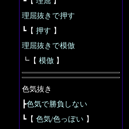
┗【
理屈
】
理屈抜きで押す
┗【
押す
】
理屈抜きで模倣
┗【
模倣
】
色気抜き
┣
色気で勝負しない
┗【
色気/色っぽい
】