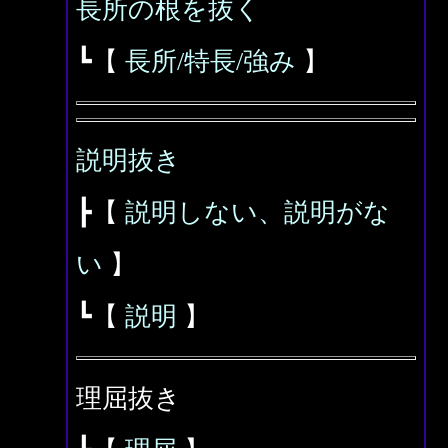
長所の根を抜く
┗【
長所/特長/強み
】
説明抜き
┣【
説明しない、説明がな
い
】
┗【
説明
】
理屈抜き