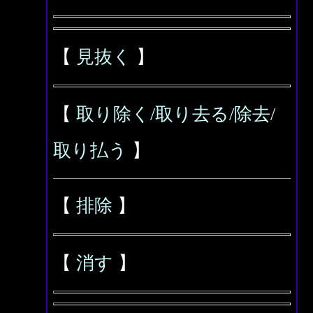
【
見抜く
】
【
取り除く/取り去る/除去/
取り払う
】
【
排除
】
【
消す
】