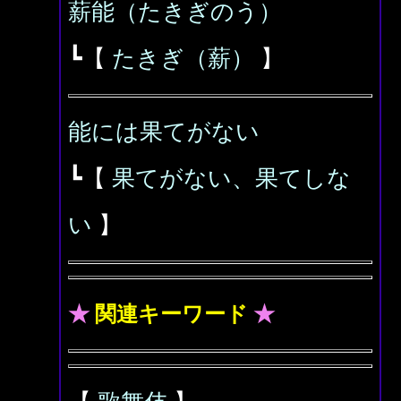
薪能（たきぎのう）
┗【
たきぎ（薪）
】
能には果てがない
┗【
果てがない、果てしな
い
】
★
関連キーワード
★