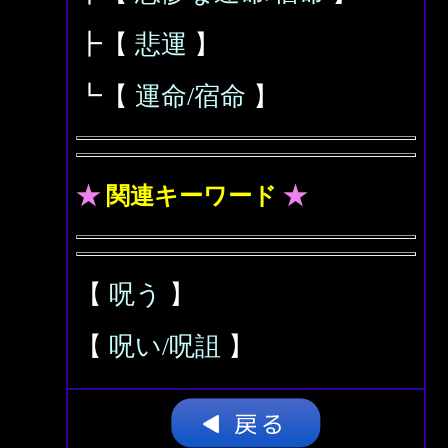
┣【
悲運
】
┗【
運命/宿命
】
★
関連キーワード
★
【
呪う
】
【
呪い/呪詛
】