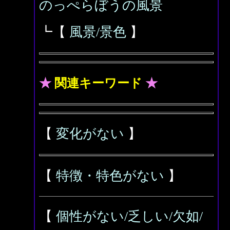
のっぺらぼうの風景
┗【
風景/景色
】
★
関連キーワード
★
【
変化がない
】
【
特徴・特色がない
】
【
個性がない/乏しい/欠如/