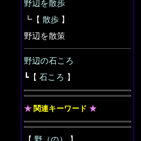
野辺を散歩
┗【
散歩
】
野辺を散策
野辺の石ころ
┗【
石ころ
】
★
関連キーワード
★
【
野（の）
】