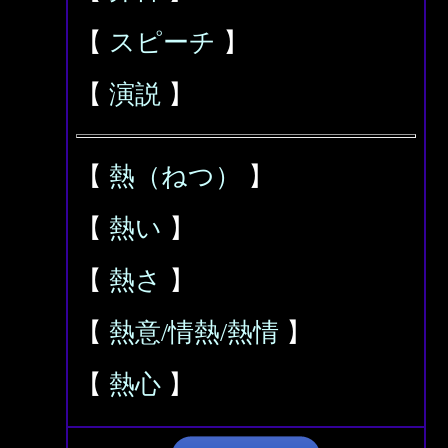
【
スピーチ
】
【
演説
】
【
熱（ねつ）
】
【
熱い
】
【
熱さ
】
【
熱意/情熱/熱情
】
【
熱心
】