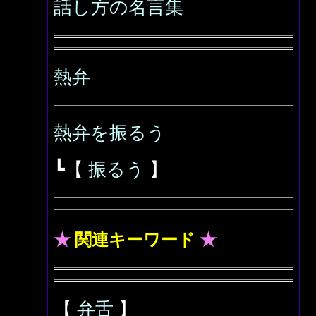
話し方の名言集
熱弁
熱弁を振るう
┗【
振るう
】
★
関連キーワード
★
【
弁舌
】