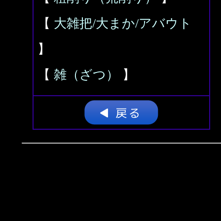
【
大雑把/大まか/アバウト
】
【
雑（ざつ）
】