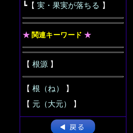
┗【
実・果実が落ちる
】
★
関連キーワード
★
【
根源
】
【
根（ね）
】
【
元（大元）
】