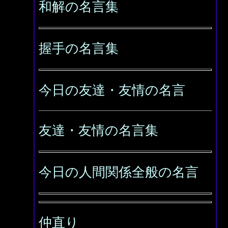
和解の名言集
握手の名言集
今日の友達・友情の名言
友達・友情の名言集
今日の人間関係全般の名言
仲直り