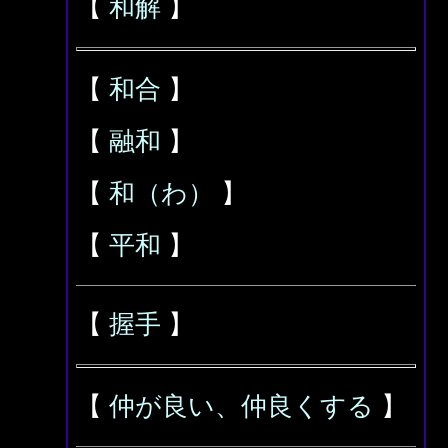
【
和解
】
【
和合
】
【
融和
】
【
和（わ）
】
【
平和
】
【
握手
】
【
仲が良い、仲良くする
】