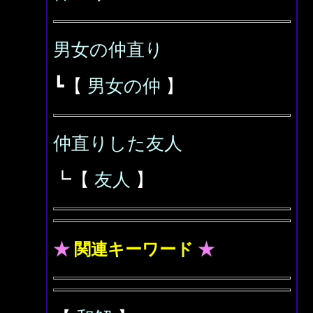
男女の仲直り
┗【
男女の仲
】
仲直りした友人
┗【
友人
】
★
関連キーワード
★