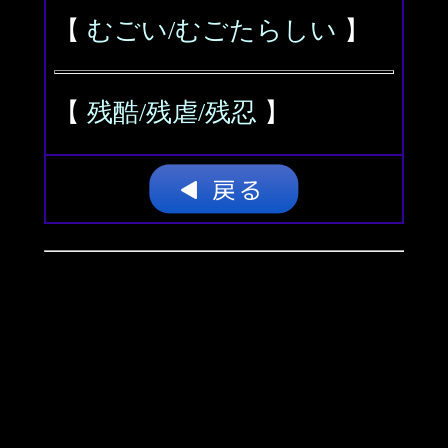
【
むごい/むごたらしい
】
【
残酷/残虐/残忍
】