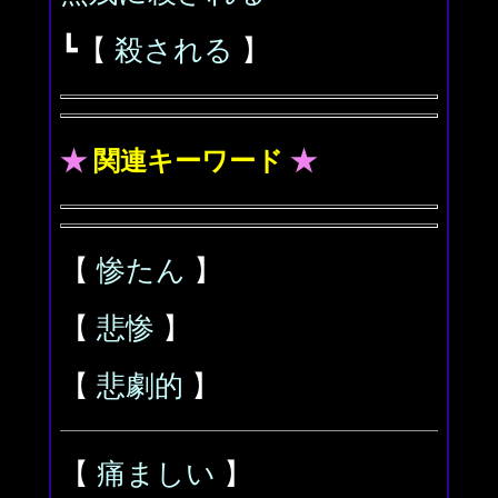
┗【
殺される
】
★
関連キーワード
★
【
惨たん
】
【
悲惨
】
【
悲劇的
】
【
痛ましい
】