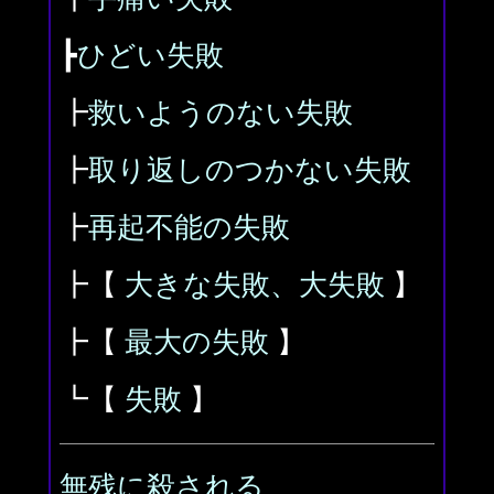
┣
ひどい失敗
┣
救いようのない失敗
┣
取り返しのつかない失敗
┣
再起不能の失敗
┣【
大きな失敗、大失敗
】
┣【
最大の失敗
】
┗【
失敗
】
無残に殺される