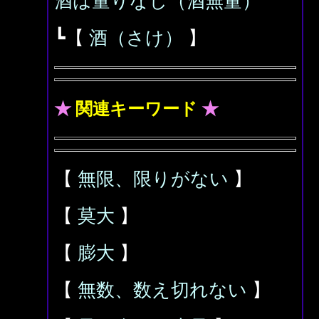
酒は量りなし（酒無量）
┗【
酒（さけ）
】
★
関連キーワード
★
【
無限、限りがない
】
【
莫大
】
【
膨大
】
【
無数、数え切れない
】