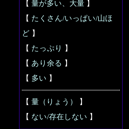
【
量が多い、大量
】
【
たくさん/いっぱい/山ほ
ど
】
【
たっぷり
】
【
あり余る
】
【
多い
】
【
量（りょう）
】
【
ない/存在しない
】