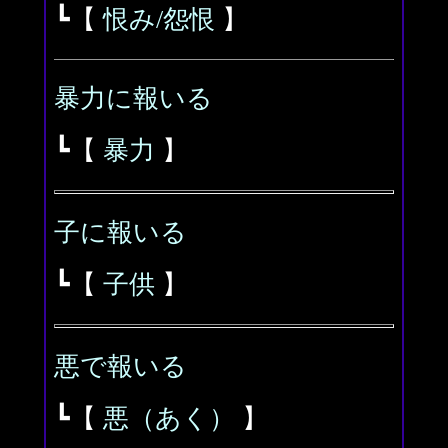
┗【
恨み/怨恨
】
暴力に報いる
┗【
暴力
】
子に報いる
┗【
子供
】
悪で報いる
┗【
悪（あく）
】