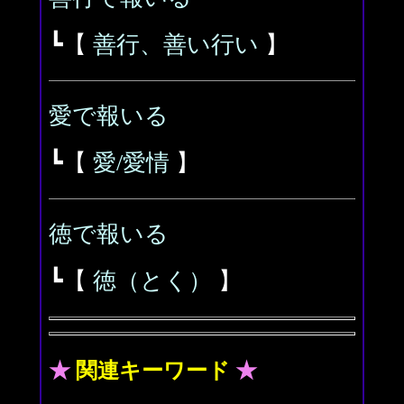
┗【
善行、善い行い
】
愛で報いる
┗【
愛/愛情
】
徳で報いる
┗【
徳（とく）
】
★
関連キーワード
★