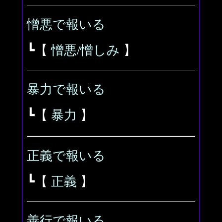
憎悪で報いる
┗【
憎悪/憎しみ
】
暴力で報いる
┗【
暴力
】
正義で報いる
┗【
正義
】
善行で報いる