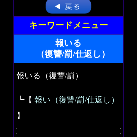
キーワードメニュー
報いる
（復讐/罰/仕返し）
報いる（復讐/罰）
┗【
報い（復讐/罰/仕返し）
】