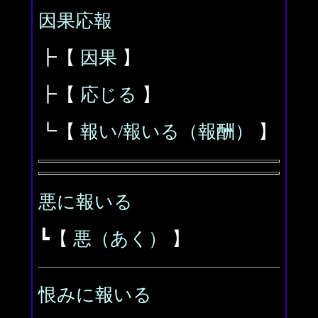
因果応報
┣【
因果
】
┣【
応じる
】
┗【
報い/報いる（報酬）
】
悪に報いる
┗【
悪（あく）
】
恨みに報いる