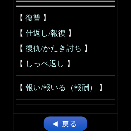
【
復讐
】
【
仕返し/報復
】
【
復仇/かたき討ち
】
【
しっぺ返し
】
【
報い/報いる（報酬）
】