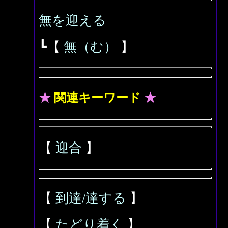
無を迎える
┗【
無（む）
】
★
関連キーワード
★
【
迎合
】
【
到達/達する
】
【
たどり着く
】