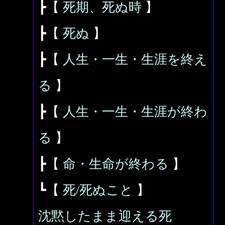
┣【
死期、死ぬ時
】
┣【
死ぬ
】
┣【
人生・一生・生涯を終え
る
】
┣【
人生・一生・生涯が終わ
る
】
┣【
命・生命が終わる
】
┗【
死/死ぬこと
】
沈黙したまま迎える死