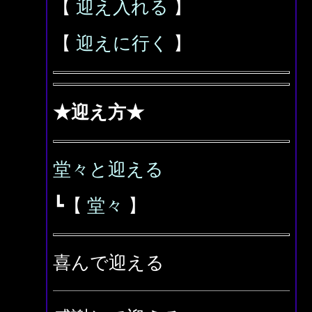
【
迎え入れる
】
【
迎えに行く
】
★迎え方★
堂々と迎える
┗【
堂々
】
喜んで迎える