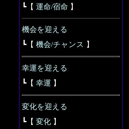
┗【
運命/宿命
】
機会を迎える
┗【
機会/チャンス
】
幸運を迎える
┗【
幸運
】
変化を迎える
┗【
変化
】