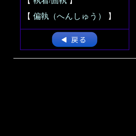
【
執着/固執
】
【
偏執（へんしゅう）
】