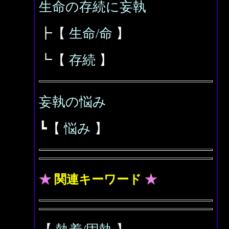
生命の存続に妄執
┣【
生命/命
】
┗【
存続
】
妄執の悩み
┗【
悩み
】
★
関連キーワード
★