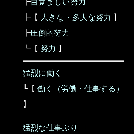
┣
目覚ましい努力
┣【
大きな・多大な努力
】
┣
圧倒的努力
┗【
努力
】
猛烈に働く
┗【
働く（労働・仕事する）
】
猛烈な仕事ぶり