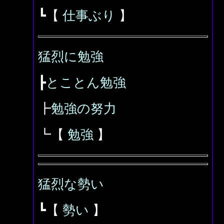
┗【
仕事ぶり
】
猛烈に勉強
┣
とことん勉強
┣
勉強の努力
┗【
勉強
】
猛烈な勢い
┗【
勢い
】