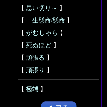
【
思い切り～
】
【
一生懸命/懸命
】
【
がむしゃら
】
【
死ぬほど
】
【
頑張る
】
【
頑張り
】
【
極端
】