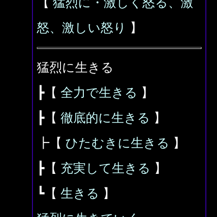
【
猛烈に・激しく怒る、激
怒、激しい怒り
】
猛烈に生きる
┣【
全力で生きる
】
┣【
徹底的に生きる
】
┣【
ひたむきに生きる
】
┣【
充実して生きる
】
┗【
生きる
】