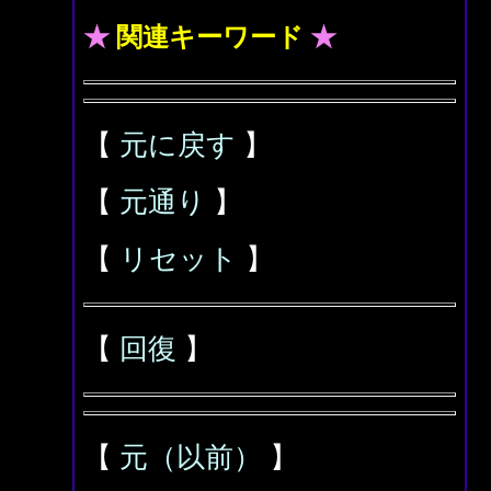
★
関連キーワード
★
【
元に戻す
】
【
元通り
】
【
リセット
】
【
回復
】
【
元（以前）
】