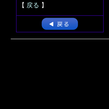
【
戻る
】