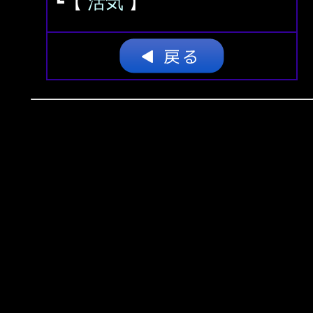
┗【
活気
】