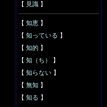
【
見識
】
【
知恵
】
【
知っている
】
【
知的
】
【
知（ち）
】
【
知らない
】
【
無知
】
【
知る
】