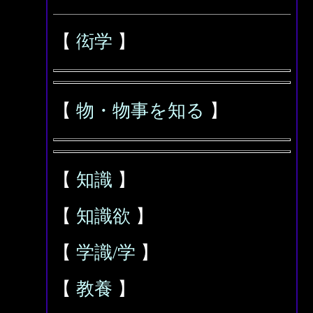
【
衒学
】
【
物・物事を知る
】
【
知識
】
【
知識欲
】
【
学識/学
】
【
教養
】