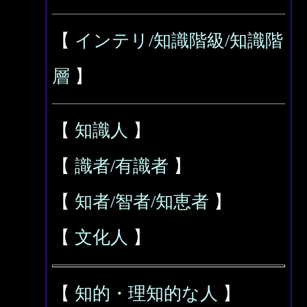
【
インテリ/知識階級/知識階
層
】
【
知識人
】
【
識者/有識者
】
【
知者/智者/知恵者
】
【
文化人
】
【
知的・理知的な人
】