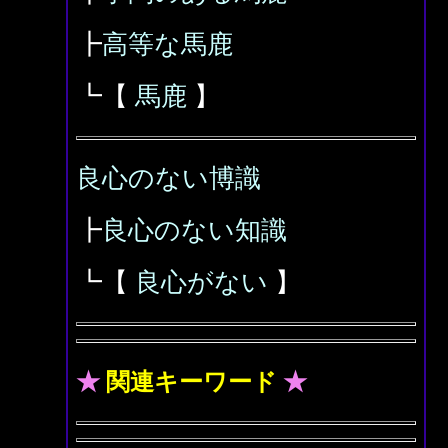
┣
高等な馬鹿
┗【
馬鹿
】
良心のない博識
┣
良心のない知識
┗【
良心がない
】
★
関連キーワード
★