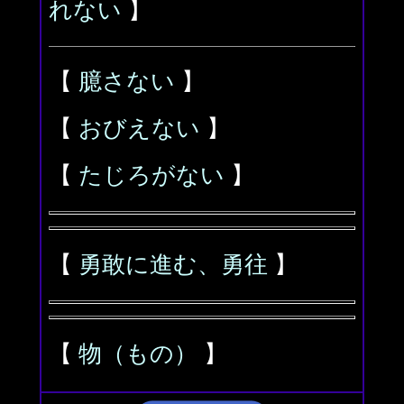
れない
】
【
臆さない
】
【
おびえない
】
【
たじろがない
】
【
勇敢に進む、勇往
】
【
物（もの）
】