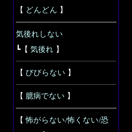
【
どんどん
】
気後れしない
┗【
気後れ
】
【
びびらない
】
【
臆病でない
】
【
怖がらない/怖くない/恐