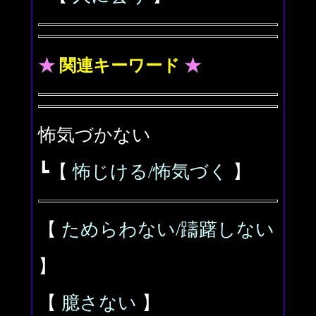
★
関連キーワード
★
怖気づかない
┗【
怖じける/怖気づく
】
【
ためらわない/躊躇しない
】
【
臆さない
】