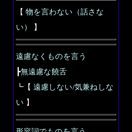
【
物を言わない（話さな
い）
】
遠慮なくものを言う
┣
無遠慮な饒舌
┗【
遠慮しない/気兼ねしな
い
】
形容詞でものを言う