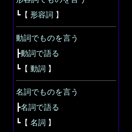
┗【
形容詞
】
動詞でものを言う
┣
動詞で語る
┗【
動詞
】
名詞でものを言う
┣
名詞で語る
┗【
名詞
】