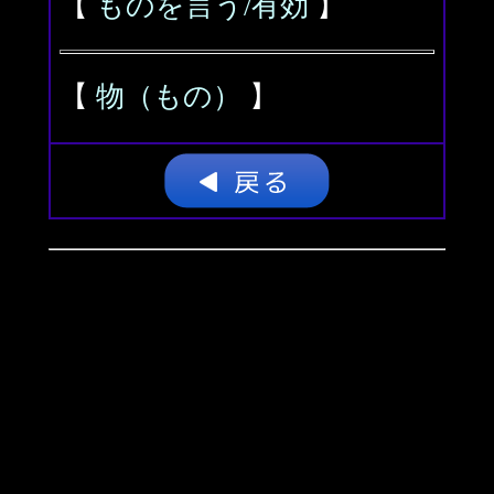
【
ものを言う/有効
】
【
物（もの）
】