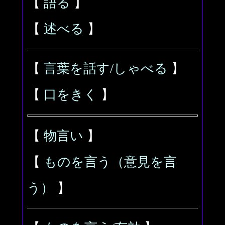
【
語る
】
【
述べる
】
【
言葉を話す/しゃべる
】
【
口をきく
】
【
物言い
】
【
ものを言う（意見を言
う）
】