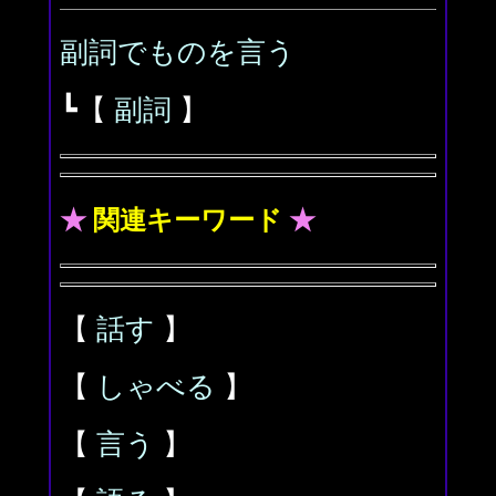
副詞でものを言う
┗【
副詞
】
★
関連キーワード
★
【
話す
】
【
しゃべる
】
【
言う
】