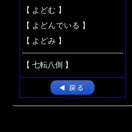
【
よどむ
】
【
よどんでいる
】
【
よどみ
】
【
七転八倒
】