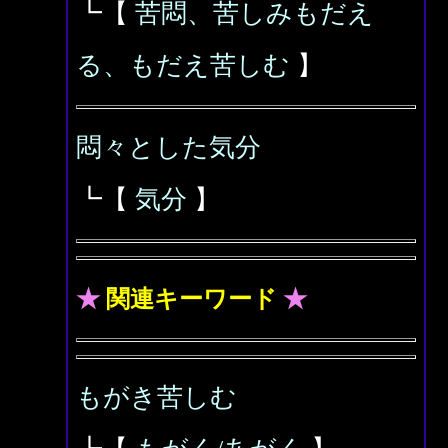
┗【
苦悶、苦しみもだえ
る、もだえ苦しむ
】
悶々とした気分
┗【
気分
】
★
関連キーワード
★
もがき苦しむ