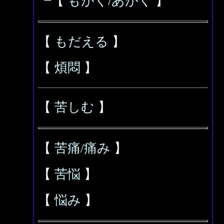
┗【
もがく/あがく
】
【
もだえる
】
【
煩悶
】
【
苦しむ
】
【
苦痛/痛み
】
【
苦悩
】
【
悩み
】