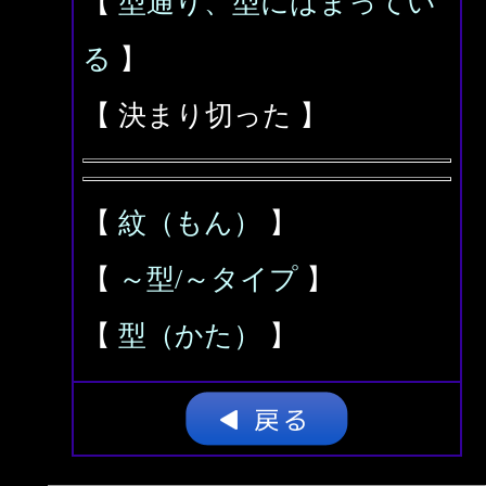
【
型通り、型にはまってい
る
】
【 決まり切った 】
【
紋（もん）
】
【
～型/～タイプ
】
【
型（かた）
】