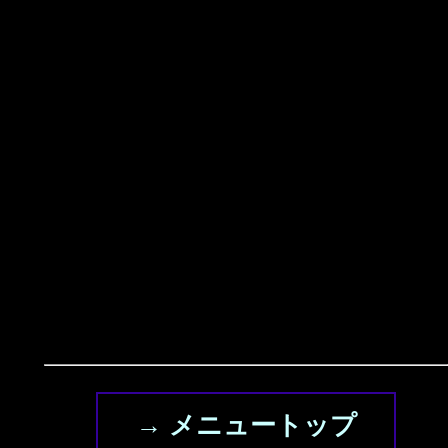
→ メニュートップ