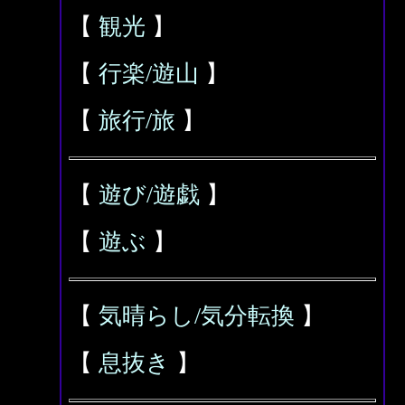
【
観光
】
【
行楽/遊山
】
【
旅行/旅
】
【
遊び/遊戯
】
【
遊ぶ
】
【
気晴らし/気分転換
】
【
息抜き
】