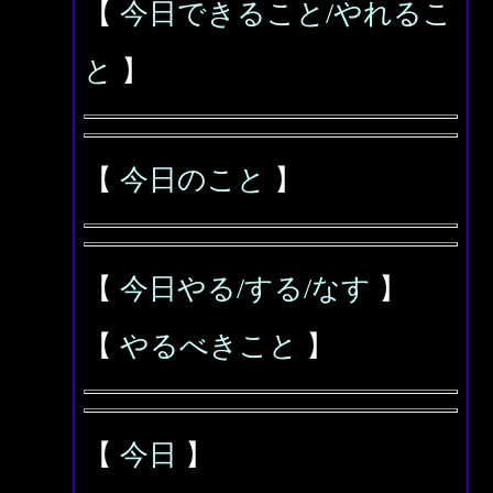
【
今日できること/やれるこ
と
】
【
今日のこと
】
【
今日やる/する/なす
】
【
やるべきこと
】
【
今日
】