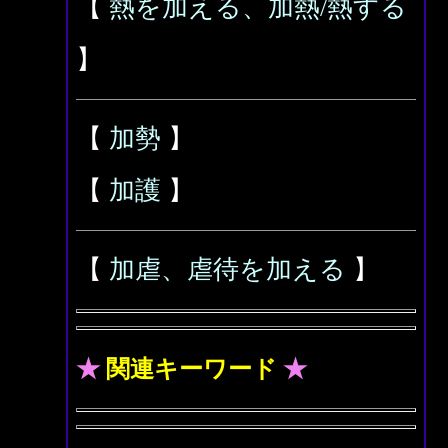
【
熱を加える、加熱/熱する
】
【
加勢
】
【
加護
】
【
加虐、虐待を加える
】
★
関連キーワード
★