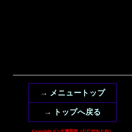
→ メニュートップ
→ トップへ戻る
Copyright (C) 七瀬音弥（ななせおとや）