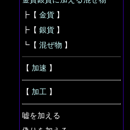
┣【
金貨
】
┣【
銀貨
】
┗【
混ぜ物
】
【
加速
】
【
加工
】
嘘を加える