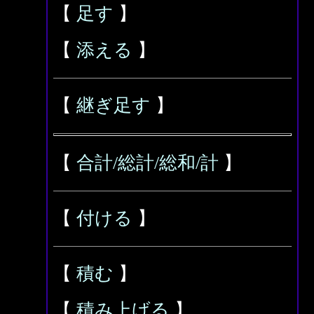
【
足す
】
【
添える
】
【
継ぎ足す
】
【
合計/総計/総和/計
】
【
付ける
】
【
積む
】
【
積み上げる
】