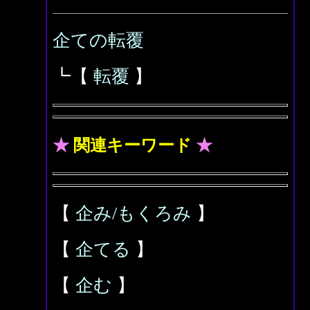
企ての転覆
┗【
転覆
】
★
関連キーワード
★
【
企み/もくろみ
】
【
企てる
】
【
企む
】