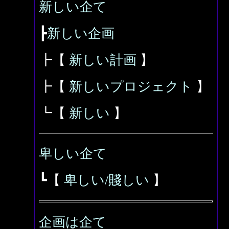
新しい企て
┣
新しい企画
┣【
新しい計画
】
┣【
新しいプロジェクト
】
┗【
新しい
】
卑しい企て
┗【
卑しい/賤しい
】
企画は企て