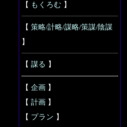
【
もくろむ
】
【
策略/計略/謀略/策謀/陰謀
】
【
謀る
】
【
企画
】
【
計画
】
【
プラン
】