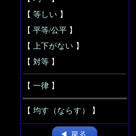
【
等しい
】
【
平等/公平
】
【
上下がない
】
【
対等
】
【
一律
】
【
均す（ならす）
】