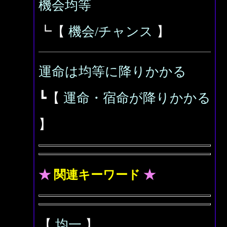
機会均等
┗【
機会/チャンス
】
運命は均等に降りかかる
┗【
運命・宿命が降りかかる
】
★
関連キーワード
★
【
均一
】