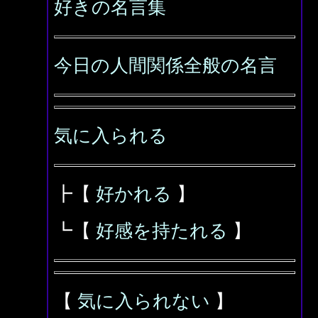
好きの名言集
今日の人間関係全般の名言
気に入られる
┣【
好かれる
】
┗【
好感を持たれる
】
【
気に入られない
】