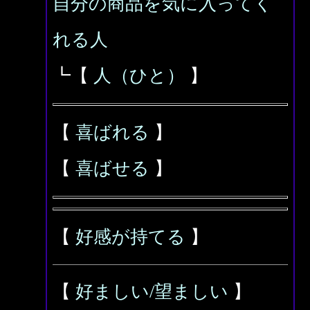
自分の商品を気に入ってく
れる人
┗【
人（ひと）
】
【
喜ばれる
】
【
喜ばせる
】
【
好感が持てる
】
【
好ましい/望ましい
】