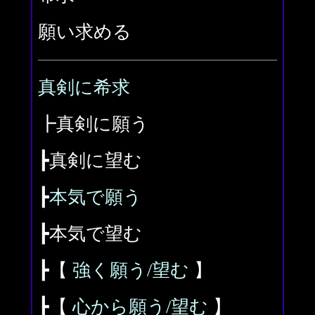
願い求める
真剣に希求
┣真剣に願う
┣真剣に望む
┣
本気で願う
┣本気で望む
┣【
強く願う/望む
】
┣【
心から願う/望む
】