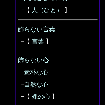
┗【
人（ひと）
】
飾らない言葉
┗【
言葉
】
飾らない心
┣
素朴な心
┣
自然な心
┣【
裸の心
】