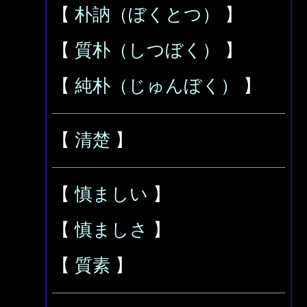
【
朴訥（ぼくとつ）
】
【
質朴（しつぼく）
】
【
純朴（じゅんぼく）
】
【
清楚
】
【
慎ましい
】
【
慎ましさ
】
【
質素
】