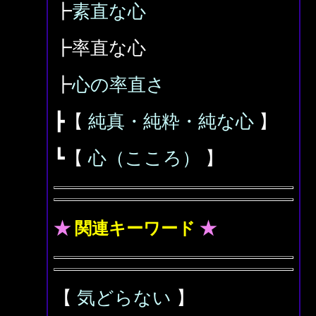
┣
素直な心
┣率直な心
┣
心の率直さ
┣【
純真・純粋・純な心
】
┗【
心（こころ）
】
★
関連キーワード
★
【
気どらない
】