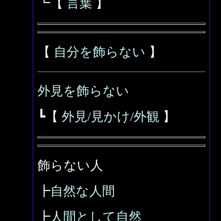
┗【
言葉
】
【
自分を飾らない
】
外見を飾らない
┗【
外見/見かけ/外観
】
飾らない人
┣
自然な人間
┣
人間として自然