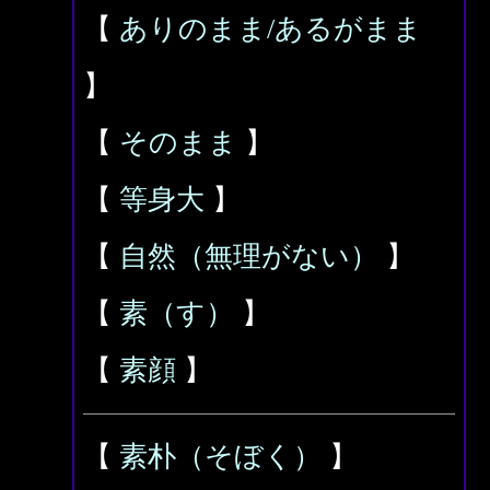
【
ありのまま/あるがまま
】
【
そのまま
】
【
等身大
】
【
自然（無理がない）
】
【
素（す）
】
【
素顔
】
【
素朴（そぼく）
】