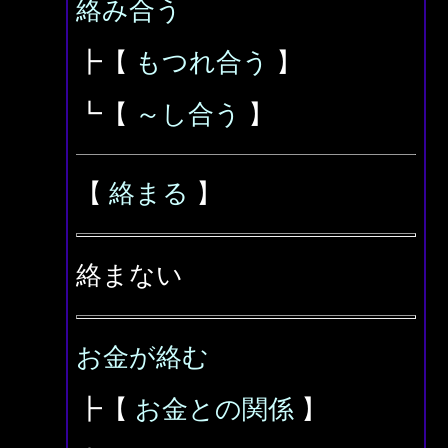
絡み合う
┣【
もつれ合う
】
┗【
～し合う
】
【
絡まる
】
絡まない
お金が絡む
┣【
お金との関係
】