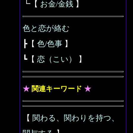
┗【
お金/金銭
】
色と恋が絡む
┣【
色/色事
】
┗【
恋（こい）
】
★
関連キーワード
★
【
関わる、関わりを持つ、